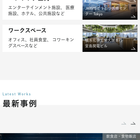
エンターテインメント施設、
医療
JARVISどうぶつ医療セン
施設、ホテル、公共施設など
ター Tokyo
ワークスペース
オフィス、社員食堂、
コワーキン
積水化学工業大阪本社
グスペースなど
堂島関電ビル
Latest Works
最新事例
prev
next
飲食店・食物飯店