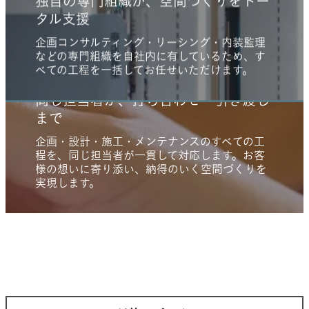
地域に根差した拠点が、地域の課題を
独自の専門組織が、空間づくりをトー
した出店対応
解決
タル支援
全国ナショナルチェーンの商業施設出店を長年
主要4都市の本部をはじめとした全国の事業拠点
企画コンサルティング・リーシング・内装監理
支援してきた実績と、
そこで築いたお客様との
と海外を含むグループ会社が、
多様なニーズにお
などの専門組織を自社内に有しているため、
す
関係性を生かし、安定したサービスを継続的に
応えします。
べての工程を一括してお任せいただけます。
提供します。
同じ担当者が、打ち合わせ～引き渡し
まで
企画・設計・施工・メンテナンスのすべての工
程を、
同じ担当者が一貫して対応します。
お客
様の想いに寄り添い、納得のいく空間づくりを
実現します。