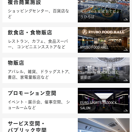
複合商業施設
三井ショッピングパーク
ショッピングセンター、百貨店な
ららぽーと安城 おくじょ
ど
うひろば
飲食店・食物販店
レストラン、カフェ、食品スーパ
ー、
コンビニエンスストアなど
RYUBO FOOD HALL
物販店
アパレル、雑貨、ドラッグストア、
Samsonite BLACK LABEL
書店、家電量販店など
銀座店
プロモーション空間
イベント・展示会、催事空間、
シ
EURO SPORTS PADDOCK
ョールームなど
SALON
サービス空間・
パブリック空間