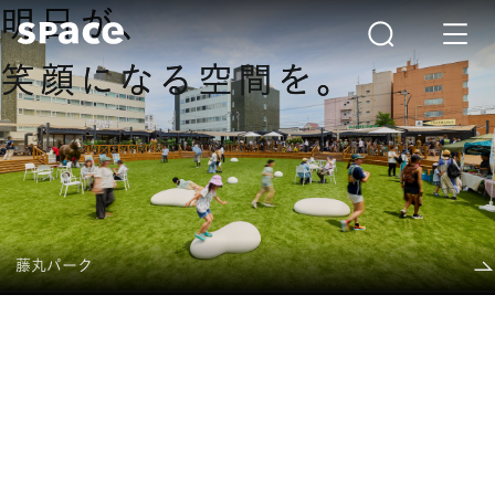
明日が、
明日が、
笑顔になる空間を。
笑顔になる空間を。
TAVERY WALKER ワン・フクオカ・ビルディング
藤丸パーク
RYUBO FOOD HALL
浜松町ネオ横丁
GLION ARENA KOBE