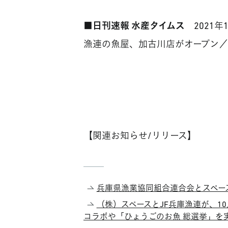
■
日刊速報 水産タイムス
2021年1
漁連の魚屋、加古川店がオープン／
【関連お知らせ/リリース】
兵庫県漁業協同組合連合会とスペー
（株）スペースとJF兵庫漁連が、1
コラボや「ひょうごのお魚 総選挙」を