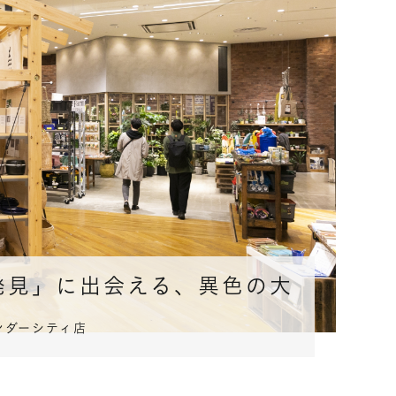
発見」に出会える、異色の大
。
zoワンダーシティ店