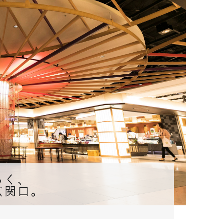
らく、
玄関口。
タ