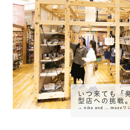
、
いつ来ても「
型店への挑戦
niko and ... mo