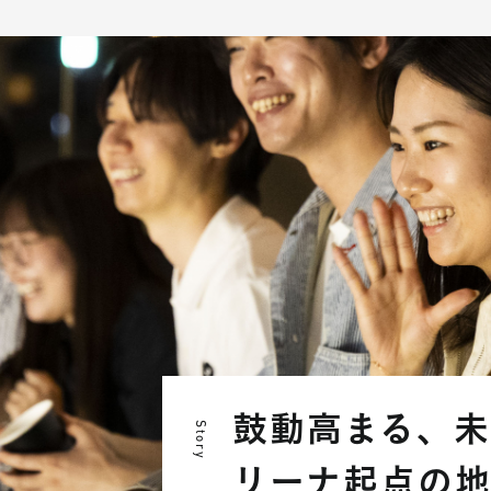
鼓動高まる、未
Story
リーナ起点の