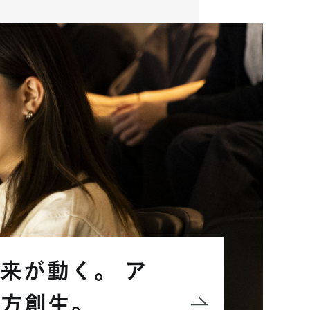
来が動く。 ア
地方創生。