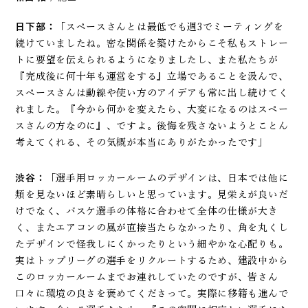
日下部：
「スペースさんとは最低でも週3でミーティングを
続けていましたね。密な関係を築けたからこそ私もストレー
トに要望を伝えられるようになりましたし、また私たちが
『完成後に何十年も運営をする』立場であることを汲んで、
スペースさんは動線や使い方のアイデアも常に出し続けてく
れました。『今から何かを変えたら、大変になるのはスペー
スさんの方なのに』、ですよ。後悔を残さないようとことん
考えてくれる、その気概が本当にありがたかったです」
渋谷：
「選手用ロッカールームのデザインは、日本では他に
類を見ないほど素晴らしいと思っています。見栄えが良いだ
けでなく、バスケ選手の体格に合わせて全体の仕様が大き
く、またエアコンの風が直接当たらなかったり、角を丸くし
たデザインで怪我しにくかったりという細やかな心配りも。
実はトップリーグの選手をリクルートするため、建設中から
このロッカールームまでお連れしていたのですが、皆さん
口々に環境の良さを褒めてくださって。実際に移籍も進んで