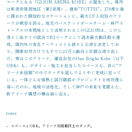
マークとなる「GLION ARENA KOBE」が誕生した。場所
は新港突堤西地区（第2突堤）、通称“TOTTEI”。270度を海
に囲われた開放的なロケーションに、最大1万人収容のアリ
ーナが威容を誇る。地元のバスケットボールチーム・神戸ス
トークスの本拠地として活用されるこのGLIONは、こけら
落とし後すぐの試合でB2リーグとして過去最大動員数を達
成。国内外の有名アーティストも続々と公演を決定してお
り、開業初月だけでもすでに25万人動員と好調な滑り出し
だ。実はこのアリーナ、運営会社のOne Bright Kobe（以下
OBK）も、デザイン・施工を担当したスペースも、共に“ア
リーナ未経験”の中でタッグを組んでようやく完成に至って
いる。一体どんな情熱と試行錯誤がプロジェクトを成功裡に
導いたのか。地域の活性化、そして神戸の未来を見据えた、
新アリーナ構想の舞台裏に迫る。
スペースとOBK。アリーナ初挑戦同士のタッグ。