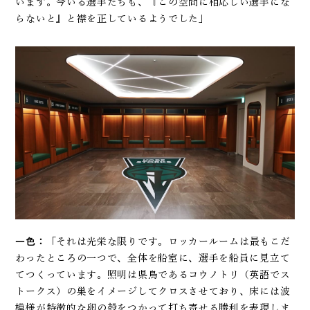
います。今いる選手たちも、『この空間に相応しい選手にな
らないと』と襟を正しているようでした」
一色：
「それは光栄な限りです。ロッカールームは最もこだ
わったところの一つで、全体を船室に、選手を船員に見立て
てつくっています。照明は県鳥であるコウノトリ（英語でス
トークス）の巣をイメージしてクロスさせており、床には波
模様が特徴的な卵の殻をつかって打ち寄せる勝利を表現しま