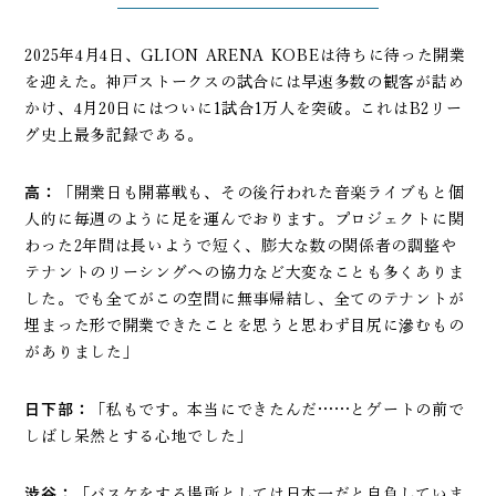
2025年4月4日、GLION ARENA KOBEは待ちに待った開業
を迎えた。神戸ストークスの試合には早速多数の観客が詰め
かけ、4月20日にはついに1試合1万人を突破。これはB2リー
グ史上最多記録である。
高：
「開業日も開幕戦も、その後行われた音楽ライブもと個
人的に毎週のように足を運んでおります。プロジェクトに関
わった2年間は長いようで短く、膨大な数の関係者の調整や
テナントのリーシングへの協力など大変なことも多くありま
した。でも全てがこの空間に無事帰結し、全てのテナントが
埋まった形で開業できたことを思うと思わず目尻に滲むもの
がありました」
日下部：
「私もです。本当にできたんだ……とゲートの前で
しばし呆然とする心地でした」
渋谷：
「バスケをする場所としては日本一だと自負していま