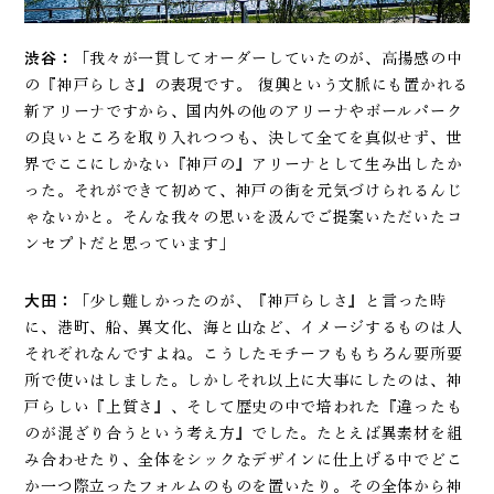
渋谷：
「我々が一貫してオーダーしていたのが、高揚感の中
の『神戸らしさ』の表現です。 復興という文脈にも置かれる
新アリーナですから、国内外の他のアリーナやボールパーク
の良いところを取り入れつつも、決して全てを真似せず、世
界でここにしかない『神戸の』アリーナとして生み出したか
った。それができて初めて、神戸の街を元気づけられるんじ
ゃないかと。そんな我々の思いを汲んでご提案いただいたコ
ンセプトだと思っています」
大田：
「少し難しかったのが、『神戸らしさ』と言った時
に、港町、船、異文化、海と山など、イメージするものは人
それぞれなんですよね。こうしたモチーフももちろん要所要
所で使いはしました。しかしそれ以上に大事にしたのは、神
戸らしい『上質さ』、そして歴史の中で培われた『違ったも
のが混ざり合うという考え方』でした。たとえば異素材を組
み合わせたり、全体をシックなデザインに仕上げる中でどこ
か一つ際立ったフォルムのものを置いたり。その全体から神