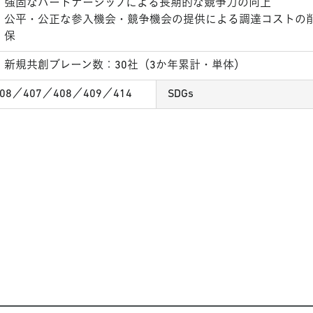
強固なパートナーシップによる長期的な競争力の向上
公平・公正な参入機会・競争機会の提供による調達コストの
保
新規共創ブレーン数：30社（3か年累計・単体）
308／407／408／409／414
SDGs