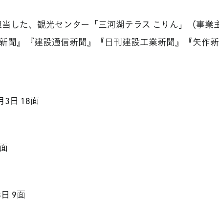
当した、観光センター「三河湖テラス こりん」（事業
日新聞』『建設通信新聞』『日刊建設工業新聞』『矢作
月3日 18面
〉
8面
〉
8日 9面
〉