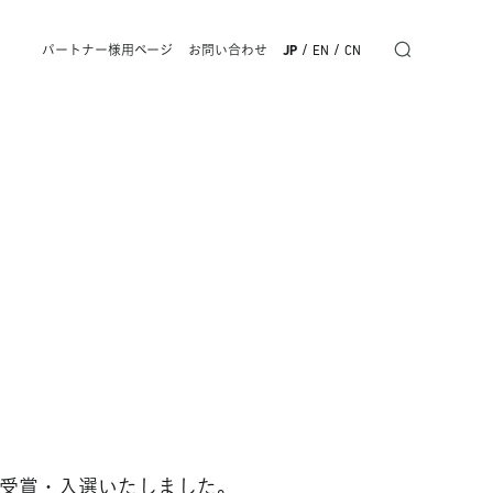
/
/
パートナー様用ページ
お問い合わせ
JP
EN
CN
で受賞・入選いたしました。