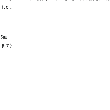
ました。
 5面
きます〉