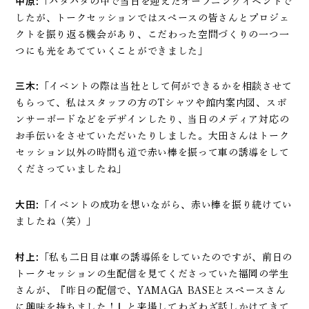
中原:
「バタバタの中で当日を迎えたオープニングイベントで
したが、トークセッションではスペースの皆さんとプロジェ
クトを振り返る機会があり、こだわった空間づくりの一つ一
つにも光をあてていくことができました」
三木:
「イベントの際は当社として何ができるかを相談させて
もらって、私はスタッフの方のTシャツや館内案内図、スポ
ンサーボードなどをデザインしたり、当日のメディア対応の
お手伝いをさせていただいたりしました。大田さんはトーク
セッション以外の時間も道で赤い棒を振って車の誘導をして
くださっていましたね」
大田:
「イベントの成功を想いながら、赤い棒を振り続けてい
ましたね（笑）」
村上:
「私も二日目は車の誘導係をしていたのですが、前日の
トークセッションの生配信を見てくださっていた福岡の学生
さんが、『昨日の配信で、YAMAGA BASEとスペースさん
に興味を持ちました！』と来場してわざわざ話しかけてきて