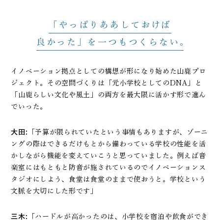
「やっぱりああしておけば
良かった」を
一つもつくらない
イノベーション拠点としての構想が形になり始めた山鹿プロ
ジェクト。その空間づくりは「元小学校としてのDNA」と
「山鹿らしい文化や風土」の両方を最大限に活かす形で進ん
でいった。
大田:
「予算が限られていたという事情もありますが、ゾーニ
ングの際はできるだけもとから備わっている学校の性能を活
かしながら機能を変えていこうと思っていました。例えば音
楽室にはもともと防音が施されているのでイノベーションス
タジオにしよう、食堂は食堂のままで使おうと。学校という
文脈を大切にした形です」
三木:
「ハードルが高かったのは、小学校を宿泊や飲食ができ