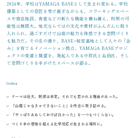
2024年、学校はYAMAGA BASEとして生まれ変わる。学校
建築としての意匠を受け継ぎながらも、コワーキングスペー
スや宿泊施設、食堂などの新たな機能を兼ね備え、利用の可
能性は無限大。地元ならではの文化や素材がふんだんに取り
入れられ、過ごすだけで山鹿の魅力を体感できる空間づくり
も魅力だ。その名の通り、BASE=秘密基地として人々の「企
み」を育てるイノベーション拠点、YAMAGA BASEプロジ
ェクトの変遷と展望を、発起人である中原氏と島田氏、そし
て空間づくりを手がけたスペースが語る。
テーマは壮大、財源は未定。それでも惹かれる理由があった。
「山鹿じゃなきゃできないこと」を丹念に突き詰める。
「やっぱりああしておけば良かった」を一つもつくらない。
つくり手の想像を超える化学反応が生まれる場所に。