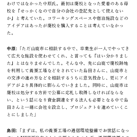
わけではなかった中原氏。最初は廃校となった愛着のある母
校を『せっかくなので自分の会社の登記先として使えない
か』と考えていた。コワーキングスペースや宿泊施設などの
アイデアはあったが廃校を購入することは考えていなかっ
た。
中原:
「ただ山鹿市に相談する中で、卒業生が一人でやってき
て広大な施設を使わせてくれ、と言っても『はい分かりまし
た』とはなりませんでした。そんな中、先に山鹿で廃校跡地
を利用して養蚕工場などをされていた島田さんに、山鹿市と
の交渉の進め方などを相談するうちに意気投合し、更にアイ
デアがより具体的に膨らんでいきました。同時に、山鹿市は
廃校は処分する方針で公募に応札し取得しなければならな
い、という話になり資金調達をする法人も必要となる中で島
田さんと一緒に会社を設立し、プロジェクトを進めていくこ
とにしました」
島田:
「まずは、私の養蚕工場の通信環境整備でお世話になっ