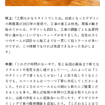
村上:
「工期もかなりタイトでしたね。白紙となったデザイン
の再提案が2023年の夏頃で、工事の着工は秋先。現場が動き
始めてからは、デザインも設計も、工事の調整ごとも全部同
時に進めないといけないフェーズがありました。当社はひと
つのチームが設計から施工までを一貫して担うケースが多い
のですが、この体制でなければ完遂できなかった気がしま
す」
中原:
「これだけ時間がない中で、私と島田は最後まで新たな
リクエストや変更を出し続けまして……。人によっては『こ
のタイミングで言うもんじゃない！』と怒り出しそうなとこ
ろでも、スペースさんは一つ一つ丁寧に対応してくださいま
した。それどころかスペースさんの側から新たにご提案くだ
さることも多々。例えば地域の本物の工芸品を取り入れるた
めに、山鹿の作家さんに直接会いに行ったり、ギリギリのタ
イミングで食の提供機能を追加したり。『こだわることはで