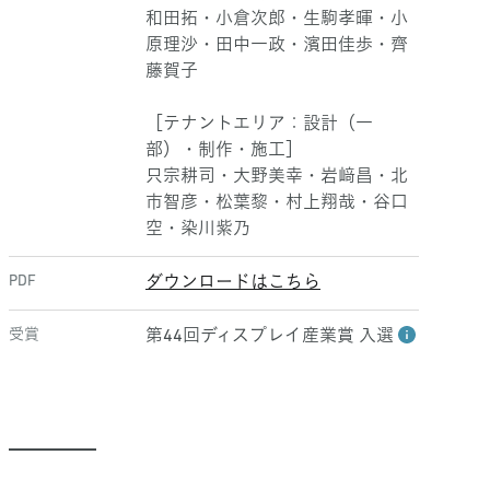
和田拓・小倉次郎・生駒孝暉・小
原理沙・田中一政・濱田佳歩・齊
藤賀子
［テナントエリア：設計（一
部）・制作・施工］
只宗耕司・大野美幸・岩﨑昌・北
市智彦・松葉黎・村上翔哉・谷口
空・染川紫乃
PDF
ダウンロードはこちら
受賞
第44回ディスプレイ産業賞 入選