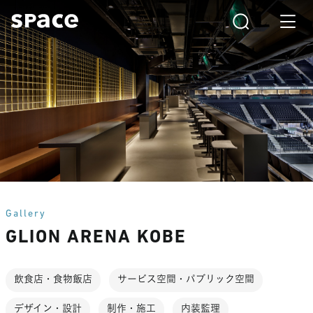
Gallery
GLION ARENA KOBE
飲食店・食物飯店
サービス空間・パブリック空間
デザイン・設計
制作・施工
内装監理