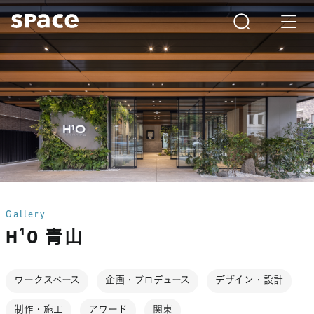
Gallery
H¹O 青山
ワークスペース
企画・プロデュース
デザイン・設計
制作・施工
アワード
関東