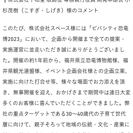
┃株式会社平和堂 取締役 専務執行役員 開発本部長 小
杉茂樹（こすぎ・しげき）様のコメント
このたび、株式会社スペース様には「ビバシティ恐竜
博2023」において、企画から開催まで全ての提案・
実施運営に並走いただき誠にありがとうございまし
た。開催の約1年前から、福井県立恐竜博物館様、福
井県観光連盟様、イベント企画会社様との企画立案、
実施に向けた打合せ等、様々な場面でお力添えを頂
き、無事開催を迎え、おかげさまで期間中は連日大変
多くのお客様に喜んでいただくことができました。弊
社の重点ターゲットである30～40歳代の子育て世代
層に向けて、親子そろって地域の伝統・文化・産業に