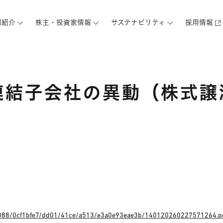
例紹介
株主・投資家情報
サステナビリティ
採用情報
連結子会社の異動（株式譲
AS03088/0cf1bfe7/dd01/41ce/a513/e3a0e93eae3b/140120260227571264.p