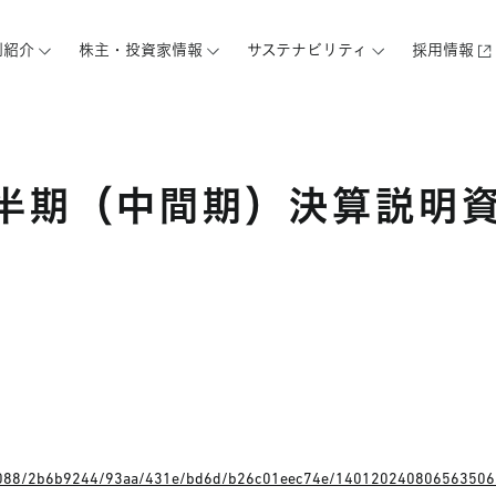
例紹介
株主・投資家情報
サステナビリティ
採用情報
2四半期（中間期）決算説明
/AS03088/2b6b9244/93aa/431e/bd6d/b26c01eec74e/140120240806563506