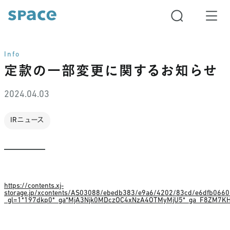
Info
定款の一部変更に関するお知らせ
2024.04.03
IRニュース
https://contents.xj-
storage.jp/xcontents/AS03088/ebedb383/e9a6/4202/83cd/e6dfb06
_gl=1*197dkp0*_ga*MjA3Njk0MDczOC4xNzA4OTMyMjU5*_ga_F8ZM7K