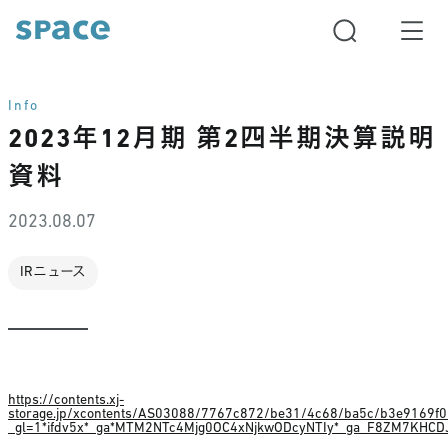
Info
2023年12月期 第2四半期決算説明
資料
2023.08.07
IRニュース
https://contents.xj-
storage.jp/xcontents/AS03088/7767c872/be31/4c68/ba5c/b3e9169f
_gl=1*ifdv5x*_ga*MTM2NTc4Mjg0OC4xNjkwODcyNTIy*_ga_F8ZM7KH