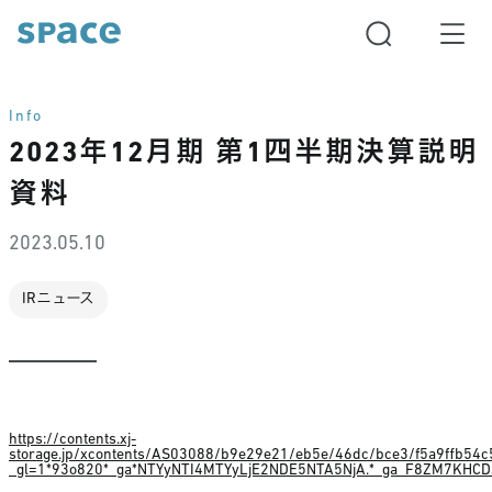
Info
2023年12月期 第1四半期決算説明
資料
2023.05.10
IRニュース
https://contents.xj-
storage.jp/xcontents/AS03088/b9e29e21/eb5e/46dc/bce3/f5a9ffb54
_gl=1*93o820*_ga*NTYyNTI4MTYyLjE2NDE5NTA5NjA.*_ga_F8ZM7KH