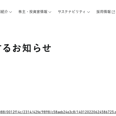
例紹介
株主・投資家情報
サステナビリティ
採用情報
するお知らせ
AS03088/0012f14c/2314/42fe/9898/c58aeb24e3c8/140120220624586725.