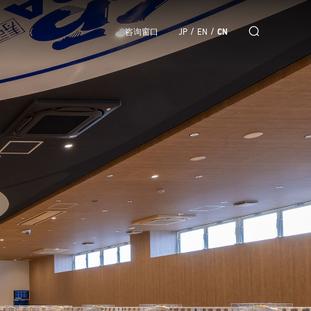
/
/
咨询窗口
JP
EN
CN